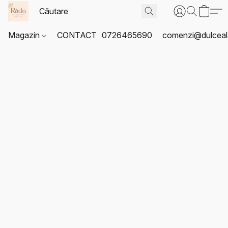
Magazin
CONTACT
0726465690
comenzi@dulceal