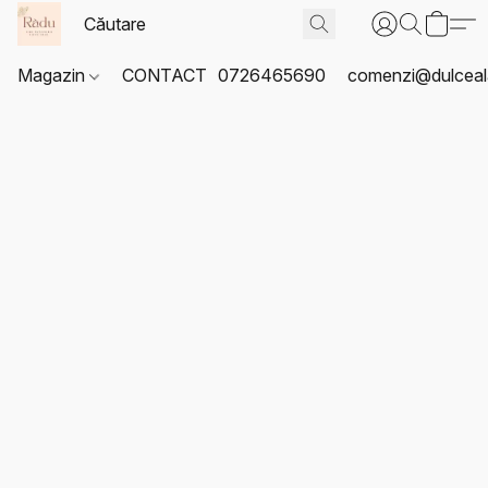
Magazin
CONTACT
0726465690
comenzi@dulceal