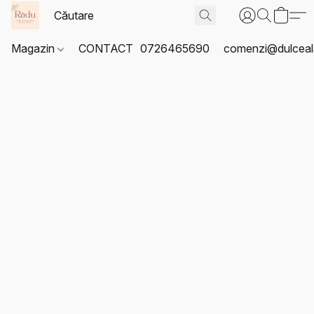
Magazin
CONTACT
0726465690
comenzi@dulceal