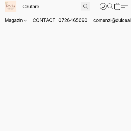
Magazin
CONTACT
0726465690
comenzi@dulceal