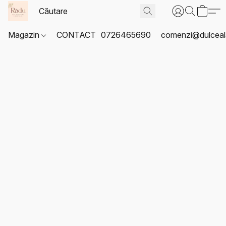
Magazin
CONTACT
0726465690
comenzi@dulceal