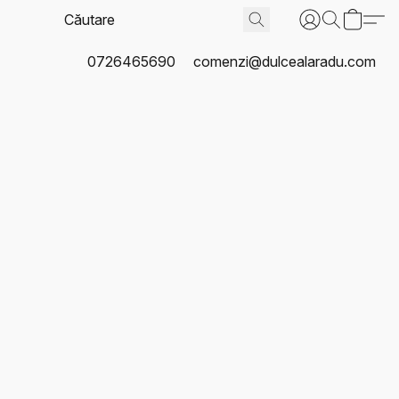
0726465690
comenzi@dulcealaradu.com