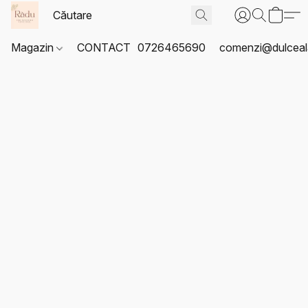
Magazin
CONTACT
0726465690
comenzi@dulceal