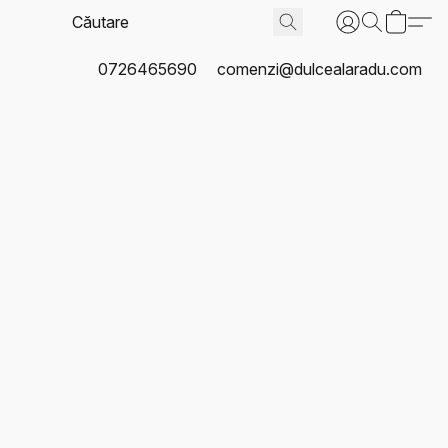
0726465690
comenzi@dulcealaradu.com