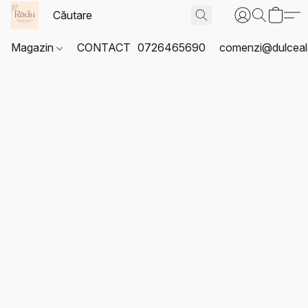
Magazin
CONTACT
0726465690
comenzi@dulceal