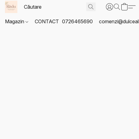
Magazin
CONTACT
0726465690
comenzi@dulceal