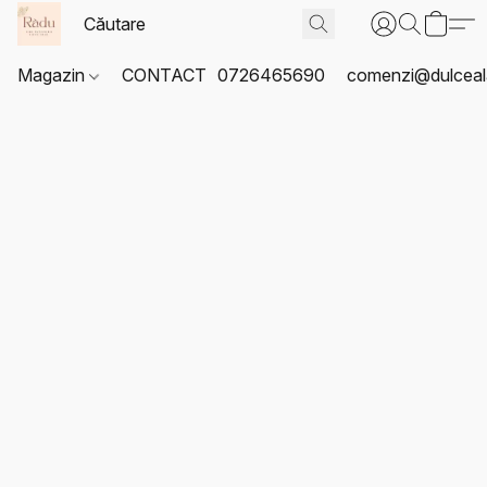
Magazin
CONTACT
0726465690
comenzi@dulceal