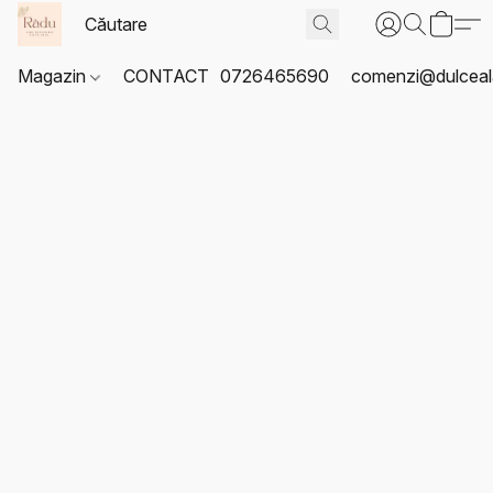
Magazin
CONTACT
0726465690
comenzi@dulceal