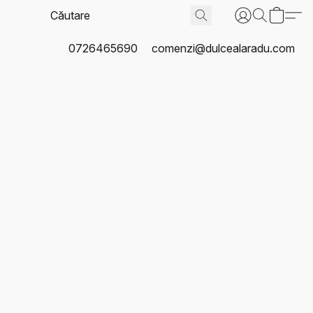
0726465690
comenzi@dulcealaradu.com