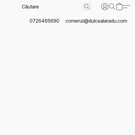
0726465690
comenzi@dulcealaradu.com