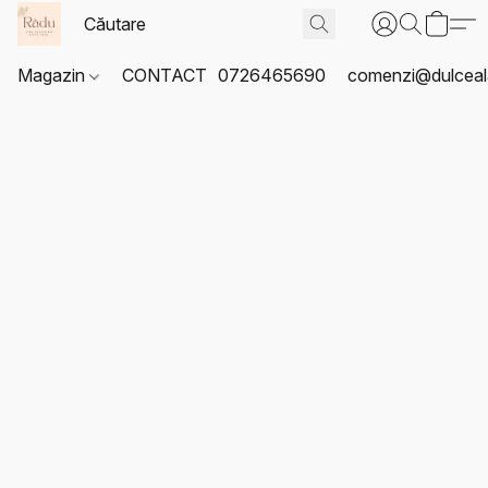
Magazin
CONTACT
0726465690
comenzi@dulceal