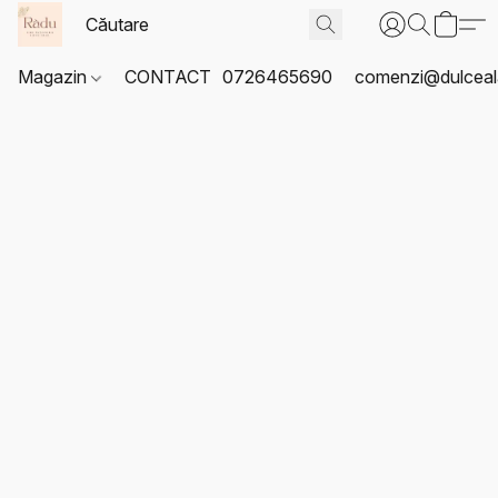
Magazin
CONTACT
0726465690
comenzi@dulceal