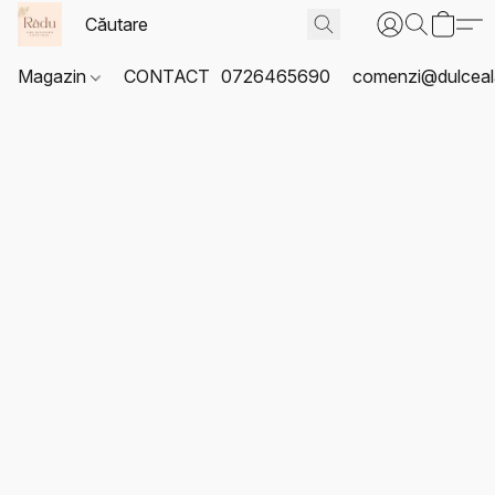
Magazin
CONTACT
0726465690
comenzi@dulceal