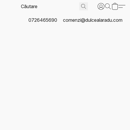
0726465690
comenzi@dulcealaradu.com