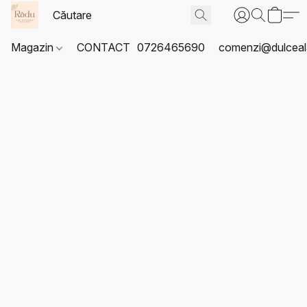
Magazin
CONTACT
0726465690
comenzi@dulceal