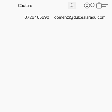
0726465690
comenzi@dulcealaradu.com