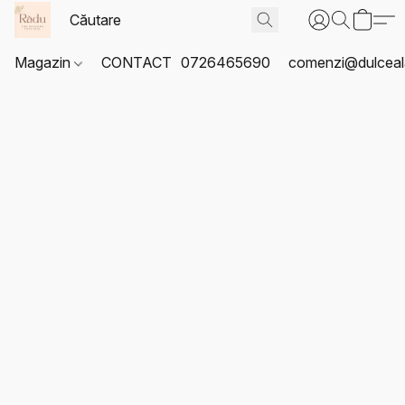
Magazin
CONTACT
0726465690
comenzi@dulceal